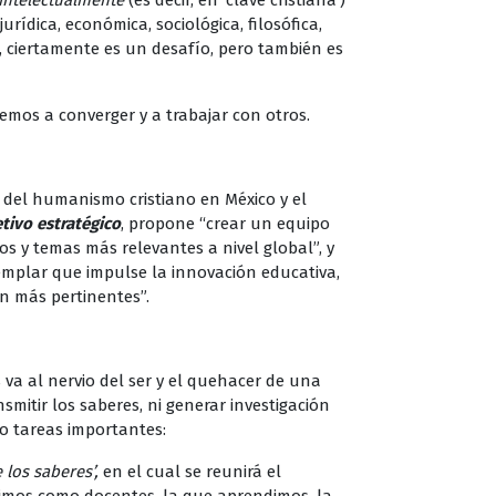
ntelectualmente
(es decir, en ‘clave cristiana’)
ídica, económica, sociológica, filosófica,
os, ciertamente es un desafío, pero también es
remos a converger y a trabajar con otros.
a del humanismo cristiano en México y el
tivo estratégico
, propone “crear un equipo
os y temas más relevantes a nivel global”, y
emplar que impulse la innovación educativa,
ún más pertinentes”.
 va al nervio del ser y el quehacer de una
smitir los saberes, ni generar investigación
ro tareas importantes:
 los saberes’,
en el cual se reunirá el