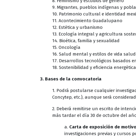
8. Feminismo y estudios de género
9. Migrantes, pueblos indígenas y pobl
10. Patrimonio cultural e identidad me
11. Acontecimiento Guadalupano
12. Estética y urbanismo
13. Ecología integral y agricultura soste
14. Bioética, familia y sexualidad
15. Oncología
16. Salud mental y estilos de vida salu
17. Desarrollos tecnológicos basados e
18. Sostenibilidad y eficiencia energétic
3. Bases de la convocatoria
1. Podrá postularse cualquier investig
Concytep, etc.), aunque será considera
2. Deberá remitirse un escrito de inten
más tardar el día 30 de octubre del añ
a.
Carta de exposición de motivo
investigaciones previas y cursos 