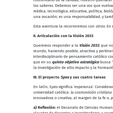
comunitario de la caridad, nuestro quehacer 
los saberes. Debemos ser una voz que vuelva a
médica, tecnológica, educativa, política, biol
una vocación; es una responsabilidad, y tamb
Esta aventura la recorreremos con
otros
. En
II. Articulación con la Visión 2033
Queremos responder a la
Visión 2033
, que n
mundo, haciendo posible, atractiva y pertinen
interdisciplinario de pensamiento católico co
que en su
quinto objetivo estratégico
busca “
la investigación de alto impacto y la Formac
III. El proyecto
Spes
y sus cuatro tareas
En latín, S
pes
significa ‘esperanza’. Conside
universidad católica:
la cosmovisión cristiana 
innovadora o creativa, al margen de la fe o,
a) Reflexión:
el Decanato de Ciencias Humana