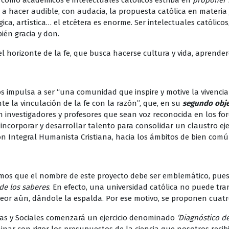
como académicos e intelectuales católicos estriba en
proponer i
 hacer audible, con audacia, la propuesta católica en materia jur
ógica, artística… el etcétera es enorme. Ser intelectuales católic
ién gracia y don.
 el horizonte de la fe, que busca hacerse cultura y vida, aprende
os impulsa a ser “una comunidad que inspire y motive la vivenci
te la vinculación de la fe con la razón”, que, en su
segundo obje
n investigadores y profesores que sean voz reconocida en los for
incorporar y desarrollar talento para consolidar un claustro ej
ión Integral Humanista Cristiana, hacia los ámbitos de bien com
ramos que el nombre de este proyecto debe ser emblemático, pues
de los saberes
. En efecto, una universidad católica no puede tran
 peor aún, dándole la espalda. Por ese motivo, se proponen cuat
s y Sociales comenzará un ejercicio denominado
‘Diagnóstico de