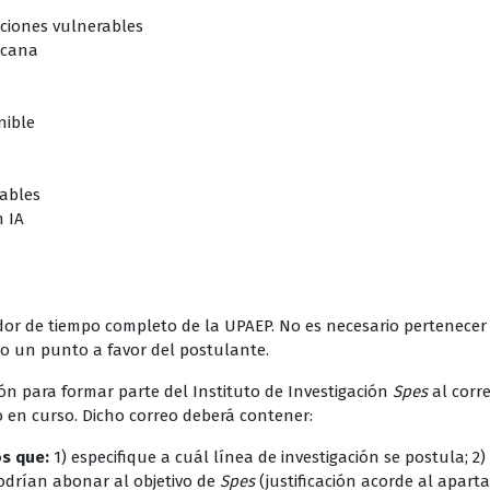
aciones vulnerables
xicana
nible
dables
n IA
a
ador de tiempo completo de la UPAEP. No es necesario pertenecer
do un punto a favor del postulante.
ción para formar parte del Instituto de Investigación
Spes
al corr
o en curso. Dicho correo deberá contener:
s que:
1) especifique a cuál línea de investigación se postula; 
podrían abonar al objetivo de
Spes
(justificación acorde al aparta