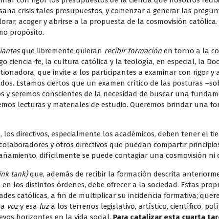
inar con rigor los presupuestos de la ciencia que nosotros rec
ana crisis tales presupuestos, y comenzar a generar las pregunt
alorar, acoger y abrirse a la propuesta de la cosmovisión católica
mo propósito.
iantes
que libremente quieran
recibir formación
en torno a la cos
o ciencia-fe, la cultura católica y la teología, en especial, la D
estionadora, que invite a los participantes a examinar con rigor y
dos. Estamos ciertos que un examen crítico de las posturas –
s y seremos conscientes de la necesidad de buscar una fundamen
remos lecturas y materiales de estudio. Queremos brindar una fo
 los directivos, especialmente los académicos, deben tener el 
olaboradores y otros directivos que puedan compartir principios, 
pañamiento, difícilmente se puede contagiar una cosmovisión ni 
ink tank)
que, además de recibir la formación descrita anteriorm
 en los distintos órdenes, debe ofrecer a la sociedad. Estas pro
ades católicas, a fin de multiplicar su incidencia formativa; que
sa
voz
y esa
luz
a los terrenos legislativo, artístico, científico, polí
os horizontes en la vida social.
Para catalizar esta cuarta tar