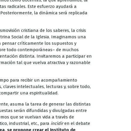
ibimos como docentes, la que aprendimos, la
as radicales. Este esfuerzo ayudará a
. Posteriormente, la dinámica será replicada
movisión cristiana de los saberes, la crisis
octrina Social de la Iglesia. Imaginamos una
 a pensar críticamente los supuestos y
sobre todo contemporáneas– de muchos
tación distinta. Invitaremos a participar en
rmación tal que vuelva atractiva y razonable
tiempo para recibir un acompañamiento
claves intelectuales, lecturas y, sobre todo,
compartir una espiritualidad.
ente, asuma la tarea de generar las distintas
puestas serán difundidas y divulgadas entre
remos que se vuelvan vida a través de
tico, industrial, etc., para
incidir
en el debate
ea, se propone crear el Instituto de