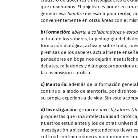
claustro de docentes e investigadores a exam
que enseñamos. El objetivo es poner en una s
generar esa
hambre
necesaria para recibir, v
convenientemente en otras áreas con el mis
b) Formación:
abierta a colaboradores y estud
actual de los saberes, la pedagogía del diálog
formación dialógica, activa y, sobre todo, cu
premisas de los saberes actualmente enseña
pensadores en boga nos dejarán insatisfecho
debates, reflexiones y diálogos; proporciona
la cosmovisión católica.
c) Mentoría:
además de la formación general,
continuo, a modo de mentoría, por distintos c
su propia experiencia de vida. Sin este acom
d) Investigación:
grupo de
investigadores (th
propuestas que una intelectualidad católica,
nuestros estudiantes y los de otras universid
investigación aplicada; pretendemos llevar e
cultural contemporáneo y para proponer nuev