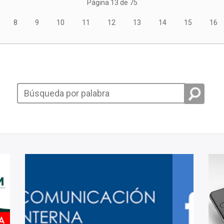
Página 13 de 75
8
9
10
11
12
13
14
15
16