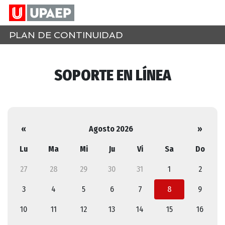
PLAN DE CONTINUIDAD
SOPORTE EN LÍNEA
«
Agosto 2026
»
Lu
Ma
Mi
Ju
Vi
Sa
Do
27
28
29
30
31
1
2
3
4
5
6
7
8
9
10
11
12
13
14
15
16