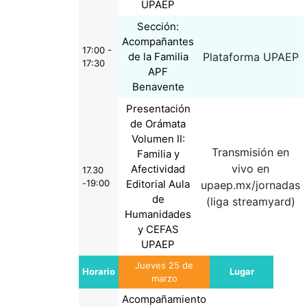
UPAEP
Sección:
Acompañantes
17:00 -
de la Familia
Plataforma UPAEP
17:30
APF
Benavente
Presentación
de Orámata
Volumen II:
Transmisión en
Familia y
vivo en
Afectividad
17.30
-19:00
Editorial Aula
upaep.mx/jornadas
de
(liga streamyard)
Humanidades
y CEFAS
UPAEP
Jueves 25 de
Horario
Lugar
marzo
Acompañamiento