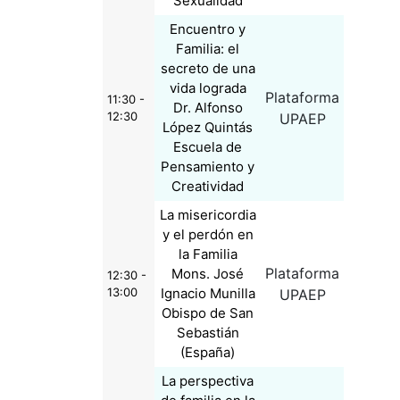
Sexualidad
Encuentro y
Familia: el
secreto de una
vida lograda
Plataforma
11:30 -
Dr. Alfonso
12:30
UPAEP
López Quintás
Escuela de
Pensamiento y
Creatividad
La misericordia
y el perdón en
la Familia
Plataforma
Mons. José
12:30 -
13:00
Ignacio Munilla
UPAEP
Obispo de San
Sebastián
(España)
La perspectiva