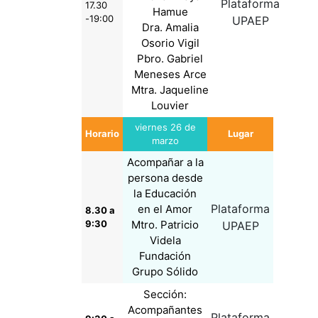
Plataforma
17.30
Hamue
-19:00
UPAEP
Dra. Amalia
Osorio Vigil
Pbro. Gabriel
Meneses Arce
Mtra. Jaqueline
Louvier
viernes 26 de
Horario
Lugar
marzo
Acompañar a la
persona desde
la Educación
Plataforma
en el Amor
8.30 a
9:30
Mtro. Patricio
UPAEP
Videla
Fundación
Grupo Sólido
Sección:
Acompañantes
Plataforma