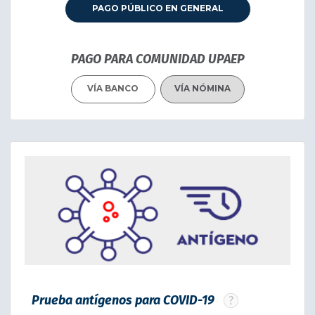
PAGO PÚBLICO EN GENERAL
EXCLUSIVO:
Lunes a viernes de 8:00 a 11:30am
PAGO PARA COMUNIDAD UPAEP
*Si deseas traducción favor de pedirla en el
VÍA BANCO
VÍA NÓMINA
laboratoria
Prueba antígenos para COVID-19