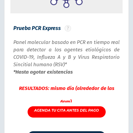
Prueba PCR Express
Panel molecular basado en PCR en tiempo real
para detectar a los agentes etiológicos de
COVID-19, Influeza A y B y Virus Respiratorio
Sincitial humano (RSV)*
*Hasta agotar existencias
RESULTADOS: mismo día (alrededor de las
6pm).
AGENDA TU CITA ANTES DEL PAGO
Costo:$1,300
HORARIO PARA TOMA DE MUESTRAS