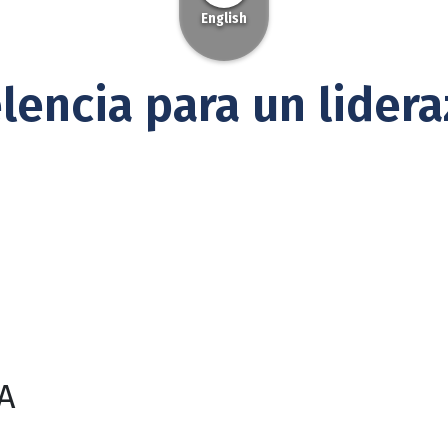
English
lencia para un lider
A