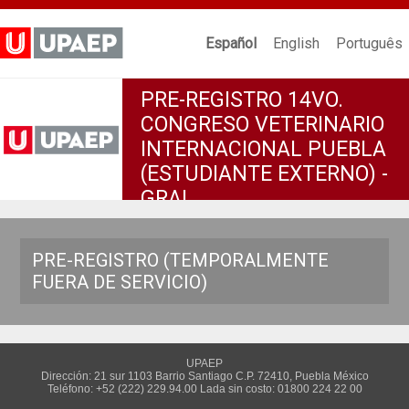
Español
English
Português
PRE-REGISTRO 14VO.
CONGRESO VETERINARIO
INTERNACIONAL PUEBLA
(ESTUDIANTE EXTERNO) -
GRAL
PRE-REGISTRO (TEMPORALMENTE
FUERA DE SERVICIO)
UPAEP
Dirección: 21 sur 1103 Barrio Santiago C.P. 72410, Puebla México
Teléfono: +52 (222) 229.94.00 Lada sin costo: 01800 224 22 00