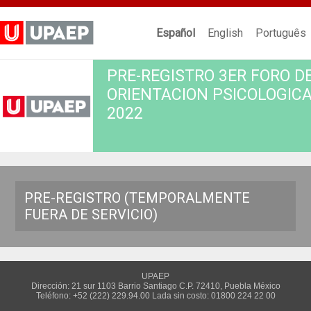
Español
English
Português
PRE-REGISTRO 3ER FORO D
ORIENTACION PSICOLOGIC
2022
PRE-REGISTRO (TEMPORALMENTE
FUERA DE SERVICIO)
UPAEP
Dirección: 21 sur 1103 Barrio Santiago C.P. 72410, Puebla México
Teléfono: +52 (222) 229.94.00 Lada sin costo: 01800 224 22 00